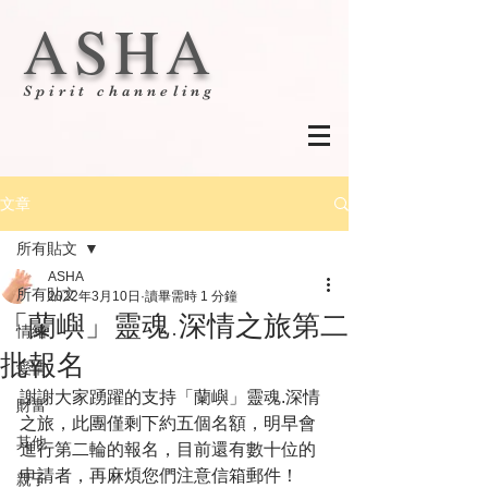
ASHA
Spirit channeling
文章
所有貼文
ASHA
所有貼文
2022年3月10日
讀畢需時 1 分鐘
「蘭嶼」靈魂.深情之旅第二
情緒
批報名
愛情
謝謝大家踴躍的支持「蘭嶼」靈魂.深情
財富
之旅，此團僅剩下約五個名額，明早會
其他
進行第二輪的報名，目前還有數十位的
申請者，再麻煩您們注意信箱郵件！
親子