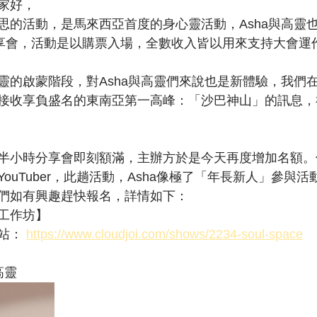
家好，
思的活動，是馬來西亞首度的身心靈活動，Asha與高靈
分享會，活動是以購票入場，全數收入皆以用來支持大會運
靈的啟蒙階段，對Asha與高靈們來說也是新體驗，我們
接收享負盛名的東南亞第一高峰：「沙巴神山」的訊息，
半小時分享會即刻額滿，主辦方於是今天再度增加名額。
ouTuber，此趟活動，Asha像極了「年長新人」參與
們如有興趣趕快報名，詳情如下：
工作坊】
站： 
https://www.cloudjoi.com/shows/2234-soul-space
高靈