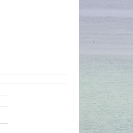
達圖騰項鍊上市了