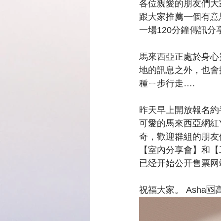
各位親愛的朋友們大
跟大家推薦一個有意
一場120分鐘傳訊
馬來西亞正處於身心
地的訊息之外，也會
種ㄧ步行走….
昨天早上開放報名約
可愛的馬來西亞網紅Y
奇，歡迎群組的朋友
【室內分享會】和【
已经开始公开售票网
祝福大家。 Asha🆚