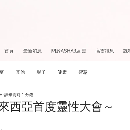
首頁
最新消息
關於ASHA&高靈
高靈訊息
課
富
其他
親子
健康
智慧
日
讀畢需時 1 分鐘
來西亞首度靈性大會～