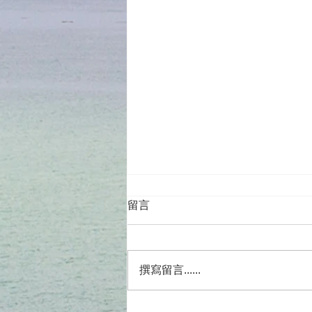
留言
撰寫留言......
靈性如何落實顯化