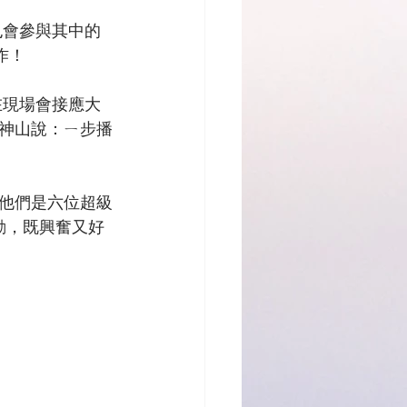
也會參與其中的
作！
在現場會接應大
神山說：ㄧ步播
他們是六位超級
活動，既興奮又好