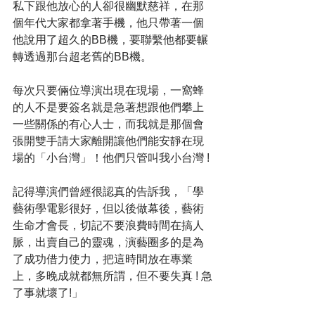
私下跟他放心的人卻很幽默慈祥，在那
個年代大家都拿著手機，他只帶著一個
他說用了超久的BB機，要聯繫他都要輾
轉透過那台超老舊的BB機。
每次只要倆位導演出現在現場，一窩蜂
的人不是要簽名就是急著想跟他們攀上
一些關係的有心人士，而我就是那個會
張開雙手請大家離開讓他們能安靜在現
場的「小台灣」！他們只管叫我小台灣 !
記得導演們曾經很認真的告訴我，「學
藝術學電影很好，但以後做幕後，藝術
生命才會長，切記不要浪費時間在搞人
脈，出賣自己的靈魂，演藝圈多的是為
了成功借力使力，把這時間放在專業
上，多晚成就都無所謂，但不要失真 ! 急
了事就壞了!」