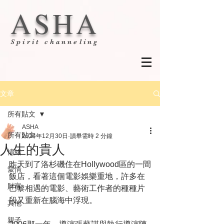
ASHA
Spirit channeling
文章
所有貼文
ASHA
所有貼文
2024年12月30日
讀畢需時 2 分鐘
人生的貴人
情緒
昨天到了洛杉磯住在Hollywood區的一間
愛情
飯店，看著這個電影娛樂重地，許多在
財富
巴黎相遇的電影、藝術工作者的種種片
段又重新在腦海中浮現。
其他
親子