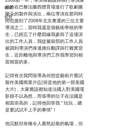
2006那一年，導演張藝謀與執行導演陳
維雅在巴黎法蘭西體育場進行了歌劇圖
健康
蘭朵的製作與演出，兩位導演在那同時
智慧
間也接到了2008年北京奧運的三位主要
導演之二，當時我還是個藝術學校的學
生，已經忘了什麼因緣我參與了這場演
出的工作人員，我從服裝部的工作人員
被調到導演們身邊擔任翻譯與打雜實習
生，近距離地與導演們工作我學習到相
當相當的多。
記得有次我問張導為何想從藝術片嘗試
製作美國商業片(記得是他的第一部美國
大片)，大家應該都知道法國人對美國電
影很不以為然，而張導的位子在法國是
相當崇高的，記得他回答我 “ 玩玩，總
是要試試不上手的事情”！
他沉默但有種令人肅然起敬的氣場，但