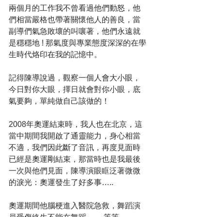
兩個月的工作我不曾看過他們動怒，他
們相當嚴格也帶著關懷他人的善良，當
副導們氣急敗壞的叫嚷著，他們永遠就
是穩穩地 ! 那氣度與專業態度深深的在學
生時代烙印在我的記憶中。
記得陳導說過，觀察一個人會大小眼，
今日對你大眼，擇日就會對你小眼，底
氣要夠，單純做自己該做的！
2008年奧運結束時，我人也在北京，這
當中期間我開啟了通靈能力，身心相當
不適，我們因此斷了音訊，再度見面時
已經是奧運剛結束，那當時也是我最後
一次與他們見面，陳導演眼眶泛著微微
的淚光：奧運發生了好多事…..
奧運期間他腦梗進入醫院急救，舞蹈演