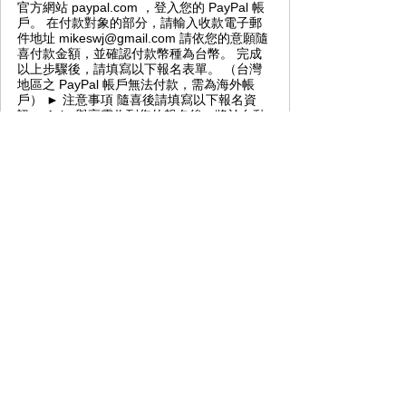
官方網站 paypal.com ，登入您的 PayPal 帳
戶。 在付款對象的部分，請輸入收款電子郵
件地址 mikeswj@gmail.com 請依您的意願隨
喜付款金額，並確認付款幣種為台幣。 完成
以上步驟後，請填寫以下報名表單。 （台灣
地區之 PayPal 帳戶無法付款，需為海外帳
戶） ► 注意事項 隨喜後請填寫以下報名資
訊。 Asha與高靈收到您的報名後，將於自動
透過電子郵件回覆通知您己報名成功。如果您
沒有收到通知，請連絡告知我們。 活動的
Zoom 登入資訊，將於活動前三天1月8日以電
子郵件發送，請您留意收件。 ► 聯絡資訊 E-
mail ：ashaspace19@gmail.com Facebook
專頁：Asha與高靈 Line官方帳號：@asha 感
謝您對Asha與高靈的愛護與支持。