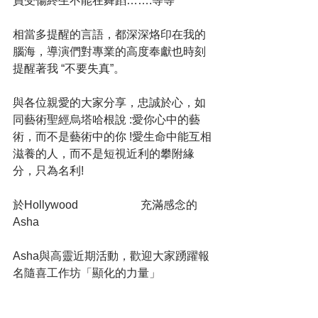
員受傷終生不能在舞蹈…….等等
相當多提醒的言語，都深深烙印在我的
腦海，導演們對專業的高度奉獻也時刻
提醒著我 “不要失真”。
與各位親愛的大家分享，忠誠於心，如
同藝術聖經烏塔哈根說 :愛你心中的藝
術，而不是藝術中的你 !愛生命中能互相
滋養的人，而不是短視近利的攀附緣
分，只為名利!
於Hollywood                      充滿感念的
Asha
Asha與高靈近期活動，歡迎大家踴躍報
名隨喜工作坊「顯化的力量」