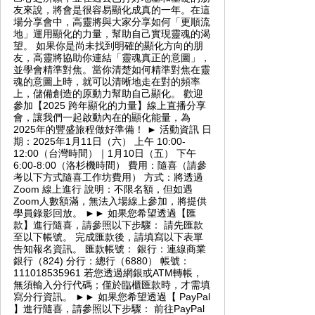
友來說，將會是很容易顯化成真的一年。在這
場分享會中，高靈將與大家分享如何「更順流
地」運用顯化的力量，幫助自己實現靈魂的渴
望。 如果你是尚未找到明確的顯化方向的朋
友，高靈將協助你連結「靈魂真正的意圖」，
並學會精準對焦。當你清楚如何精準對焦在靈
魂的意圖上時，就可以清晰地走在對的頻率
上，儲備創造的原動力幫助自己顯化。 歡迎
參加【2025 跨年顯化的力量】線上直播分享
會，讓我們一起啟動內在的顯化能量，為
2025年的豐盛旅程做好準備！ ► 活動資訊 日
期：2025年1月11日（六） 上午 10:00-
12:00（台灣時間）｜1月10日（五） 下午
6:00-8:00（洛杉機時間） 費用：隨喜（請參
考以下方式隨喜工作坊費用） 方式：將透過
Zoom 線上進行 說明：不限名額，但如遇
Zoom人數額滿，無法入場線上參加，將提供
學員錄影回放。 ►► 如果您希望透過【匯
款】進行隨喜，請參照以下步驟： 請先匯款
至以下帳號。 完成匯款後，請填寫以下表單
告知報名資訊。 匯款帳號： 銀行：連線商業
銀行（824) 分行：總行（6880） 帳號：
111018535961 若您透過網銀或ATM轉帳，
無須輸入分行代碼；僅於臨櫃匯款時，才需填
寫分行資訊。 ►► 如果您希望透過【 PayPal
】進行隨喜，請參照以下步驟： 前往PayPal