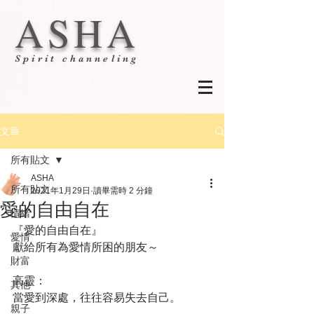
ASHA
Spirit channeling
文章
所有貼文
ASHA
所有貼文
2021年1月29日
讀畢需時 2 分鐘
愛的自由自在
情緒
『愛的自由自在』
愛情
獻給所有為愛情所困的朋友～
財富
高靈：
其他
當愛到深處，往往容易失去自己。
親子