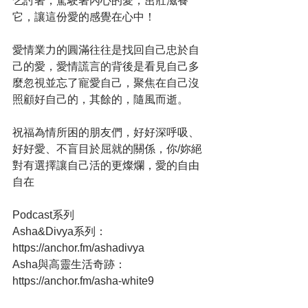
乞討著，駕駛著內心的愛，茁壯滋養
它，讓這份愛的感覺在心中！
愛情業力的圓滿往往是找回自己忠於自
己的愛，愛情謊言的背後是看見自己多
麼忽視並忘了寵愛自己，聚焦在自己沒
照顧好自己的，其餘的，隨風而逝。
祝福為情所困的朋友們，好好深呼吸、
好好愛、不盲目於屈就的關係，你/妳絕
對有選擇讓自己活的更燦爛，愛的自由
自在
Podcast系列
Asha&Divya系列：
https://anchor.fm/ashadivya
Asha與高靈生活奇跡：
https://anchor.fm/asha-white9