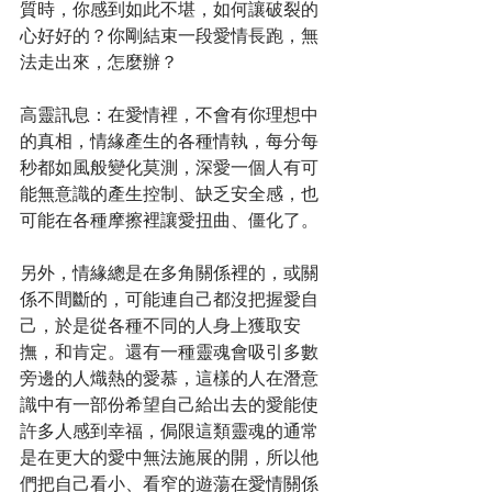
質時，你感到如此不堪，如何讓破裂的
心好好的？你剛結束一段愛情長跑，無
法走出來，怎麼辦？
高靈訊息：在愛情裡，不會有你理想中
的真相，情緣產生的各種情執，每分每
秒都如風般變化莫測，深愛一個人有可
能無意識的產生控制、缺乏安全感，也
可能在各種摩擦裡讓愛扭曲、僵化了。
另外，情緣總是在多角關係裡的，或關
係不間斷的，可能連自己都沒把握愛自
己，於是從各種不同的人身上獲取安
撫，和肯定。還有一種靈魂會吸引多數
旁邊的人熾熱的愛慕，這樣的人在潛意
識中有一部份希望自己給出去的愛能使
許多人感到幸福，侷限這類靈魂的通常
是在更大的愛中無法施展的開，所以他
們把自己看小、看窄的遊蕩在愛情關係