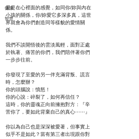
愛是在心裡面的感覺，如同你/妳與內在
健康
小孩的關係，你/妳愛它多深多真，這世
智慧
界就會為你們創造同等樣貌的愛情關
係。
我們不談開悟後的雲淡風輕，面對正處
於執著、痛苦的你們，我們陪伴著你們
一步步往前。
你發現了至愛的另一伴充滿背叛、謊言
時，怎麼辦？
你的頭腦說：憤怒！
你的心說：碎裂了，如何再信任？
這時，你的靈魂正向前擁抱對方：『辛
苦你了，要如此背棄自己的真心⋯⋯』
你以為自己也是深深被愛著，但事實上
似乎不是如此？當有第三者出現跟你對