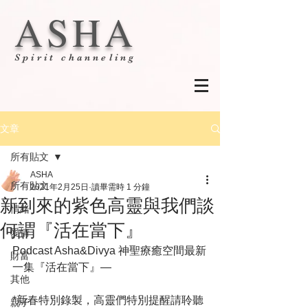
ASHA
Spirit channeling
文章
所有貼文
ASHA
所有貼文
2021年2月25日
讀畢需時 1 分鐘
新到來的紫色高靈與我們談
情緒
何謂『活在當下』
愛情
Podcast Asha&Divya 神聖療癒空間最新
財富
一集『活在當下』—
其他
*新春特別錄製，高靈們特別提醒請聆聽
親子