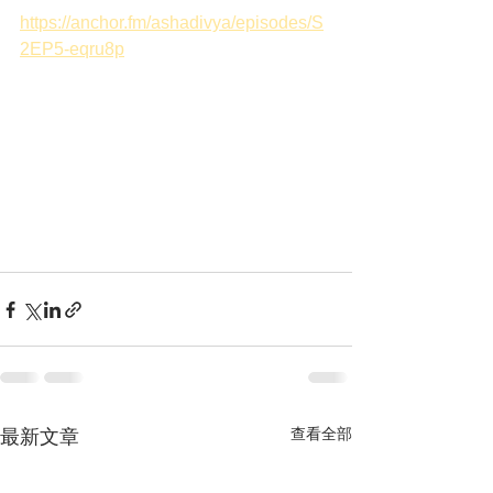
https://anchor.fm/ashadivya/episodes/S
2EP5-eqru8p
查看全部
最新文章