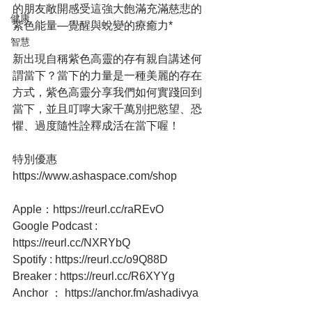
的朋友敞開感受這強大飽滿充滿慈悲的
健康
紫色能量—覺醒與蛻變的療癒力*
智慧
新出現自稱紫色高靈的存有親自講述何
謂當下？當下的力量是一種美麗的存在
方式，紫色高靈分享我們如何實踐回到
當下，並且叮嚀大家千萬別把慾望、恐
懼、過度隨性詮釋成活在當下喔！
特別優惠 
https://www.ashaspace.com/shop
Apple：https://reurl.cc/raREvO
Google Podcast : 
https://reurl.cc/NXRYbQ
Spotify : https://reurl.cc/o9Q88D
Breaker : https://reurl.cc/R6XYYg
Anchor ： https://anchor.fm/ashadivya