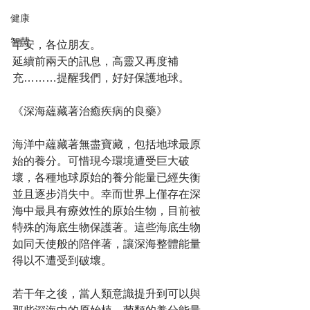
健康
智慧
早安，各位朋友。
延續前兩天的訊息，高靈又再度補
充………提醒我們，好好保護地球。
《深海蘊藏著治癒疾病的良藥》
海洋中蘊藏著無盡寶藏，包括地球最原
始的養分。可惜現今環境遭受巨大破
壞，各種地球原始的養分能量已經失衡
並且逐步消失中。幸而世界上僅存在深
海中最具有療效性的原始生物，目前被
特殊的海底生物保護著。這些海底生物
如同天使般的陪伴著，讓深海整體能量
得以不遭受到破壞。
若干年之後，當人類意識提升到可以與