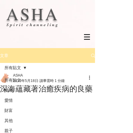
ASHA
Spirit channeling
文章
所有貼文
ASHA
所有貼文
2019年5月18日
讀畢需時 1 分鐘
深海蘊藏著治癒疾病的良藥
情緒
愛情
財富
其他
親子