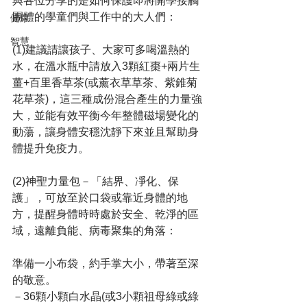
與各位分享的是如何保護即將開學接觸
團體的學童們與工作中的大人們：
健康
智慧
(1)建議請讓孩子、大家可多喝溫熱的
水，在溫水瓶中請放入3顆紅棗+兩片生
薑+百里香草茶(或薰衣草草茶、紫錐菊
花草茶)，這三種成份混合產生的力量強
大，並能有效平衡今年整體磁場變化的
動蕩，讓身體安穩沈靜下來並且幫助身
體提升免疫力。
(2)神聖力量包－「結界、凈化、保
護」，可放至於口袋或靠近身體的地
方，提醒身體時時處於安全、乾淨的區
域，遠離負能、病毒聚集的角落：
準備一小布袋，約手掌大小，帶著至深
的敬意。
－36顆小顆白水晶(或3小顆祖母綠或綠