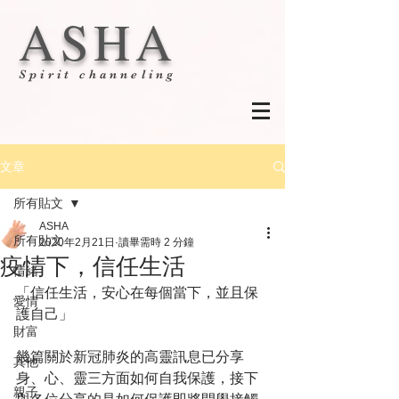
ASHA
Spirit channeling
文章
所有貼文
ASHA
所有貼文
2020年2月21日
讀畢需時 2 分鐘
疫情下，信任生活
情緒
「信任生活，安心在每個當下，並且保
愛情
護自己」
財富
幾篇關於新冠肺炎的高靈訊息已分享
其他
身、心、靈三方面如何自我保護，接下
親子