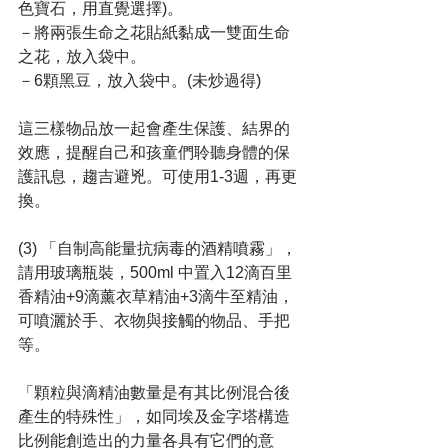
色寶石，用直覺選擇)。
－將兩張生命之花貼紙黏成一雙面生命
之花，放入袋中。
－6顆黑豆，放入袋中。(未炒過得)
這三樣物品放一起會產生保護、結界的
效應，提醒自己和孩童們聆聽身體的保
護訊息，趨吉避兇。可使用1-3週，再更
換。
(3) 「自制高能量抗病毒的酒精噴霧」，
請用玻璃瓶裝，500ml 中置入12滴百里
香精油+9滴薰衣草精油+3滴牛至精油，
可噴灑於手、衣物與接觸的物品、手把
等。
「顆粒與滴精油數量是有其比例混合後
產生的特殊性」，如同埃及金字塔構造
比例能創造出的力量各具有它們的意