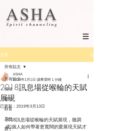
ASHA
Spirit channeling
文章
所有貼文
ASHA
所有貼文
2018年1月1日
讀畢需時 1 分鐘
2018訊息場從喉輪的天賦
情緒
展現
愛情
已更新：
2019年3月13日
財富
其他
2018訊息場從喉輪的天賦展現，微調
成"個人如何帶著更寬闊的愛展現天賦才
親子