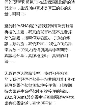
們的"清新與勇氣"！在這個混亂動盪的時
代之中，生澀與純真才是真正的心的力
量，呵呵~~
至於我(ASHA)呢？當我聽到阿咪要錄製
祈禱的主題，我真的就冒出這不是老掉
牙的話題，這時CD高靈說，真誠的傳
訊，順著流，我們都在！ 我也在過程中
學習放下了個人的習慣與高標準期待，
真誠地分享，真誠地流動，真誠的創
造.......
因為在更大的順流裡，我們都是相連
的，我們與你們都是一起共同創造 ! 各種
階段高靈們都曾無私地接住我，現在期
待大家在生命裡都能有被接住的福氣，
2025年Asha與高靈生活奇跡團隊祝福大
家身心靈飽滿，喜悅與平安！