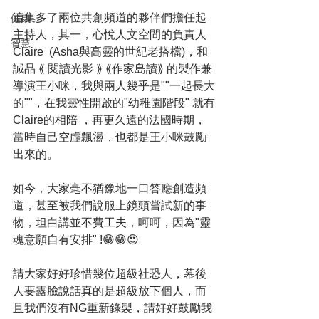
這集多了兩位共創頻道的夥伴們擔任起
健康
主持人，其一，心悅人文空間的負責人 
智慧
Claire  (Asha與高靈的世紀老搭檔)，和
誠品 ⟪ 閱讀光影 ⟫ ⟪作家島讀⟫ 的製作兼
導演王小咪，我與兩人幾乎是""一起長大
的""，在我靈性開啟的"幼稚園階段" 就有
Claire的相陪 ，再更久遠的法國時期，
當時自己空虛飄盪，也都是王小咪鼓勵
出來的。
如今，大家毫不猶豫地一口答應創造頻
道，甚至被我們說服上鏡頭嘗試新的事
物，坦白講並不費工夫，呵呵，因為"靈
魂意願自有安排" !😁😁😍
請大家好好珍惜幾位超級社恐人，幕後
人要露臉說話真的是超級放下個人，而
且我們沒有NG重新錄製，請好好鼓勵我