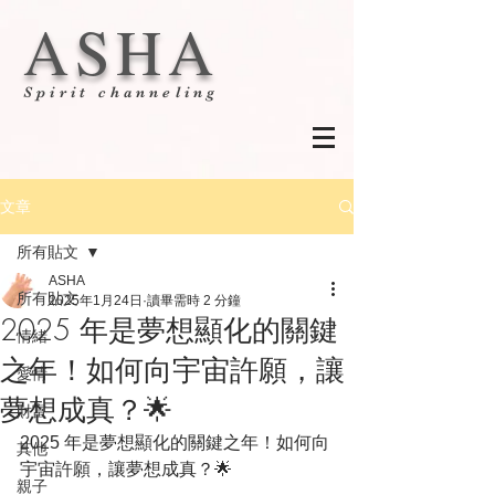
ASHA
Spirit channeling
文章
所有貼文
ASHA
所有貼文
2025年1月24日
讀畢需時 2 分鐘
2025 年是夢想顯化的關鍵
情緒
之年！如何向宇宙許願，讓
愛情
夢想成真？🌟
財富
2025 年是夢想顯化的關鍵之年！如何向
其他
宇宙許願，讓夢想成真？🌟
親子