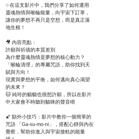
✨在這支影片中，我們分享了如何運用
靈魂熱情與喉輪能量，向宇宙下訂單，
讓你的夢想不再只是空想，而是真正落
地生根！
🎥 內容亮點：
許願與祈禱的本質差別
為什麼靈魂熱情是夢想的核心動力？
「喉輪清理」的專屬咒語，助你找到天
賦與方向！
現實與夢想的平衡，如何邁向真心渴望
的未來？
🐱 純玲的貓貓也很想許願，所以在影片
中大家會不時聽到貓咪的聲音唷
🌠 額外小技巧：影片中教你一個簡單的
咒語 「Ga-su-mo-ni」，搭配心靜與內在
覺察，幫助你進入與宇宙接軌的能量