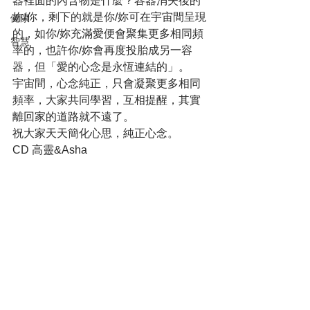
器裡面的內含物是什麼？容器消失後的
妳/你，剩下的就是你/妳可在宇宙間呈現
健康
的，如你/妳充滿愛便會聚集更多相同頻
智慧
率的，也許你/妳會再度投胎成另一容
器，但「愛的心念是永恆連結的」。
宇宙間，心念純正，只會凝聚更多相同
頻率，大家共同學習，互相提醒，其實
離回家的道路就不遠了。
祝大家天天簡化心思，純正心念。
CD 高靈&Asha