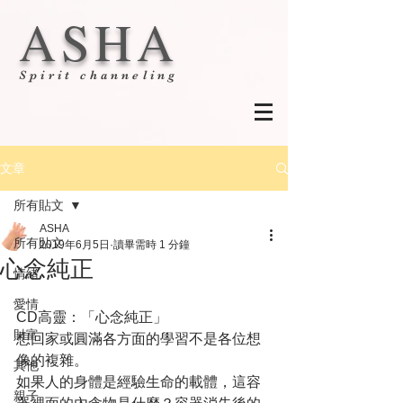
ASHA
Spirit channeling
文章
所有貼文
ASHA
所有貼文
2019年6月5日
讀畢需時 1 分鐘
心念純正
情緒
愛情
CD高靈：「心念純正」
財富
想回家或圓滿各方面的學習不是各位想
像的複雜。
其他
如果人的身體是經驗生命的載體，這容
親子