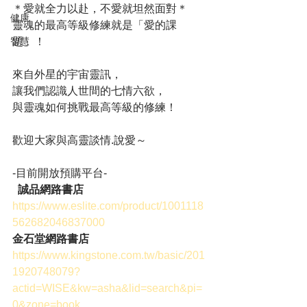
＊愛就全力以赴，不愛就坦然面對＊
健康
靈魂的最高等級修練就是「愛的課
智慧
題」！
來自外星的宇宙靈訊，
讓我們認識人世間的七情六欲，
與靈魂如何挑戰最高等級的修練！
歡迎大家與高靈談情.說愛～
-目前開放預購平台-
誠品網路書店
https://www.eslite.com/product/1001118
562682046837000
金石堂網路書店
https://www.kingstone.com.tw/basic/201
1920748079?
actid=WISE&kw=asha&lid=search&pi=
0&zone=book