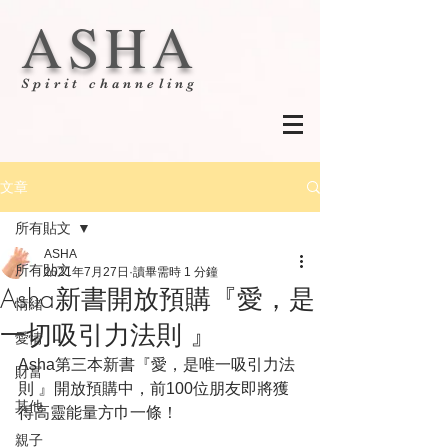
ASHA
Spirit channeling
文章
所有貼文
ASHA
所有貼文
2021年7月27日
讀畢需時 1 分鐘
Asha新書開放預購『愛，是
情緒
一切吸引力法則 』
愛情
Asha第三本新書『愛，是唯一吸引力法
財富
則 』開放預購中，前100位朋友即將獲
其他
得高靈能量方巾一條！
親子