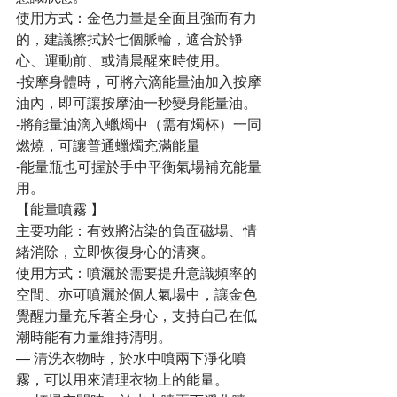
使用方式：金色力量是全面且強而有力
的，建議擦拭於七個脈輪，適合於靜
心、運動前、或清晨醒來時使用。
-按摩身體時，可將六滴能量油加入按摩
油內，即可讓按摩油一秒變身能量油。
-將能量油滴入蠟燭中（需有燭杯）一同
燃燒，可讓普通蠟燭充滿能量
-能量瓶也可握於手中平衡氣場補充能量
用。
【能量噴霧 】
主要功能：有效將沾染的負面磁場、情
緒消除，立即恢復身心的清爽。
使用方式：噴灑於需要提升意識頻率的
空間、亦可噴灑於個人氣場中，讓金色
覺醒力量充斥著全身心，支持自己在低
潮時能有力量維持清明。
— 清洗衣物時，於水中噴兩下淨化噴
霧，可以用來清理衣物上的能量。