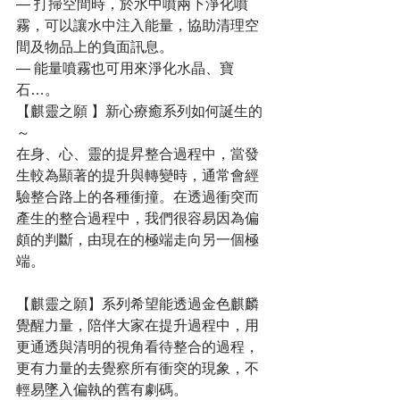
— 打掃空間時，於水中噴兩下淨化噴
霧，可以讓水中注入能量，協助清理空
間及物品上的負面訊息。
— 能量噴霧也可用來淨化水晶、寶
石…。
【麒靈之願 】新心療癒系列如何誕生的
～
在身、心、靈的提昇整合過程中，當發
生較為顯著的提升與轉變時，通常會經
驗整合路上的各種衝撞。在透過衝突而
產生的整合過程中，我們很容易因為偏
頗的判斷，由現在的極端走向另一個極
端。
【麒靈之願】系列希望能透過金色麒麟
覺醒力量，陪伴大家在提升過程中，用
更通透與清明的視角看待整合的過程，
更有力量的去覺察所有衝突的現象，不
輕易墜入偏執的舊有劇碼。