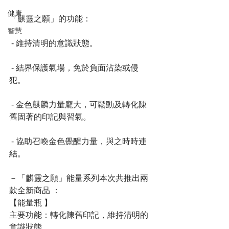
健康
「麒靈之願」的功能：
智慧
 - 維持清明的意識狀態。
 - 結界保護氣場，免於負面沾染或侵
犯。
 - 金色麒麟力量龐大，可鬆動及轉化陳
舊固著的印記與習氣。
 - 協助召喚金色覺醒力量，與之時時連
結。
－「麒靈之願」能量系列本次共推出兩
款全新商品 ：
【能量瓶 】
主要功能：轉化陳舊印記，維持清明的
意識狀態。