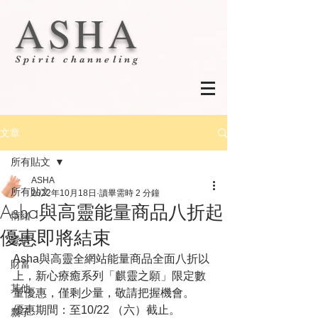
ASHA
Spirit channeling
文章
所有貼文
ASHA
所有貼文
2022年10月18日
讀畢需時 2 分鐘
Asha與高靈能量商品八折起
情緒
優惠即將結束
愛情
Asha與高靈全網站能量商品全面八折以
財富
上，新心療癒系列「麒靈之願」限定數
其他
量優惠，僅剩少量，敬請把握機會。
優惠期間：至10/22 （六）截止。
親子