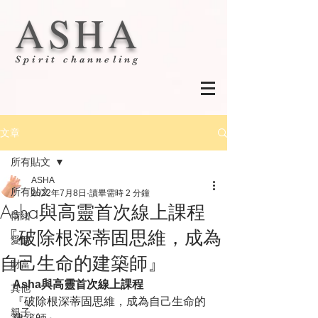
ASHA
Spirit channeling
文章
所有貼文
ASHA
所有貼文
2022年7月8日
讀畢需時 2 分鐘
Asha與高靈首次線上課程
情緒
『破除根深蒂固思維，成為
愛情
自己生命的建築師』
財富
Asha與高靈首次線上課程
其他
『破除根深蒂固思維，成為自己生命的
親子