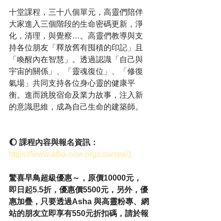
十堂課程，三十八個單元，高靈們陪伴
大家進入三個階段的生命密碼更新，淨
化，清理，與覺察…。高靈們教導與支
持各位朋友「釋放舊有囤積的印記」且
「喚醒內在智慧」。透過認識「自己與
宇宙的關係」、「靈魂復位」、「修復
氣場」共同支持各位身心靈的健康平
衡。進而跳脫宿命及業力故事，注入新
的意識思維，成為自己生命的建築師。
🌔 課程內容與報名資訊： 
https://www.atha-now.org/courses/1
驚喜早鳥超級優惠～，原價10000元，
即日起5.5折，優惠價5500元，另外，優
惠加疊，只要透過Asha 與高靈粉專、網
站的朋友立即享有550元折扣碼，請於報