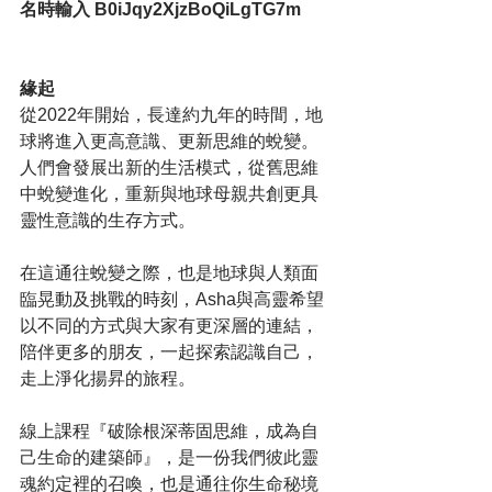
名時輸入 B0iJqy2XjzBoQiLgTG7m
緣起
從2022年開始，長達約九年的時間，地
球將進入更高意識、更新思維的蛻變。
人們會發展出新的生活模式，從舊思維
中蛻變進化，重新與地球母親共創更具
靈性意識的生存方式。
在這通往蛻變之際，也是地球與人類面
臨晃動及挑戰的時刻，Asha與高靈希望
以不同的方式與大家有更深層的連結，
陪伴更多的朋友，一起探索認識自己，
走上淨化揚昇的旅程。
線上課程『破除根深蒂固思維，成為自
己生命的建築師』，是一份我們彼此靈
魂約定裡的召喚，也是通往你生命秘境