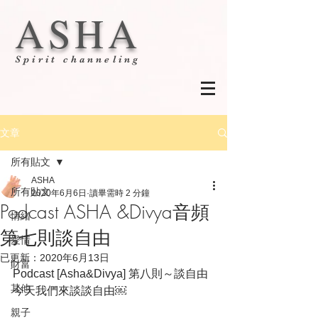
ASHA
Spirit channeling
文章
所有貼文
ASHA
所有貼文
2020年6月6日
讀畢需時 2 分鐘
Podcast ASHA &Divya音頻
情緒
第七則談自由
愛情
已更新：
2020年6月13日
財富
Podcast [Asha&Divya] 第八則～談自由
其他
今天我們來談談自由￼
親子