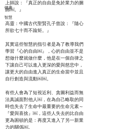
上師說：『真正的自由是免於業力的捆
健康
綁￼。』
智慧
高靈：中國古代聖賢孔子曾說：『隨心
所欲七十而不踰矩。』
其實這些智慧的指引者是為了教導我們
學習『心的自由￼』，心的自由並不是
想做什麼就做什麼，他是在一個自律之
下讓自己可以進入更深的愛與慈悲中，
讓更大的自由進入真正的生命當中並且
自行創造與流動￼￼。
有些人會為了短視近利、貪圖利益而無
法真誠面對他人￼，在為自己略取的同
時也失去了生命中最重要的生命元素～
『愛與喜捨』￼，這些人失去的比自由
更為困頓的是：再度又進入了另一新業
力的關係￼。