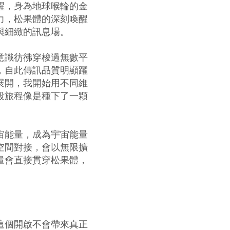
醒，身為地球喉輪的金
力，松果體的深刻喚醒
與細緻的訊息場。
意識彷彿穿梭過無數平
，自此傳訊品質明顯躍
展開，我開始用不同維
段旅程像是種下了一顆
宙能量，成為宇宙能量
空間對接，會以無限擴
量會直接貫穿松果體，
。
這個開啟不會帶來真正