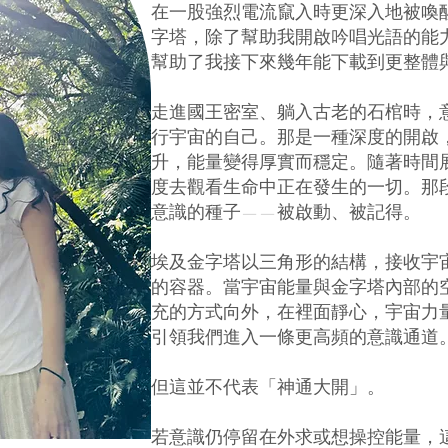
在一股強烈電流竄入時更深入地被喚
字塔，除了幫助我開啟吟唱光語的能
幫助了我接下來幾年能下載到更整體
走進國王密室、躺入古老的石棺時，
行宇宙的自己。
那是一種深度的開啟
升，能量變得厚實而穩定。
隨著時間
度去觀看生命中正在發生的一切。
那
意識的種子——被啟動、被記得。
埃及金字塔以三角形的結構，接收宇
的容器。
當宇宙能量與金字塔內部的
充的方式向外，在裡面靜心，宇宙力
引領我們進入一條更高頻的意識通道
但這並不代表「神通大開」。
若意識仍停留在外求或想操控能量，