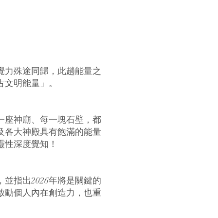
覺力殊途同歸，此趟能量之
古文明能量」。
一座神廟、每一塊石壁，都
及各大神殿具有飽滿的能量
靈性深度覺知！
並指出2026年將是關鍵的
啟動個人內在創造力，也重