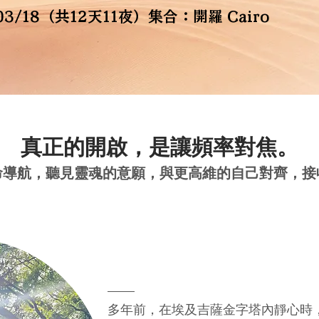
6/03/18（共12天11夜）集合：開羅 Cairo
真正的開啟，是讓頻率對焦。
命導航，聽見靈魂的意願，與更高維的自己對齊，接
多年前，在埃及吉薩金字塔內靜心時