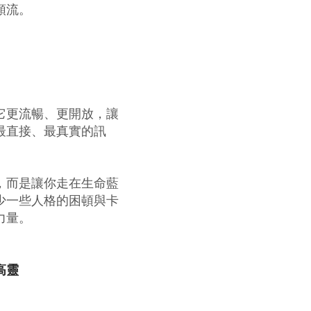
順流。
它更流暢、更開放，
讓
最直接、最真實的訊
，
而是讓你走在生命藍
少一些人格的困頓與卡
力量。
高靈