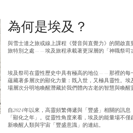
為何是埃及？
與雪士達之旅或線上課程《聲音與直覺力》的開啟直
旅特別之處——
埃及旅程承載著更深層的「神職祭司
埃及祭司在靈性歷史中具有極高的地位——
那裡的每
蘊藏著多層次的顯化力量：既入世，又極具靈性。
埃
場層次分明地喚醒潛藏於我們體內古老的智慧與喚醒
自2024年以來，高靈頻繁傳遞與「豐盛」相關的訊息，
「顯化之年」。從靈性角度來看，埃及的能量場不僅
新喚醒人類與宇宙「豐盛意識」的連結。