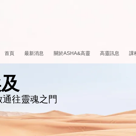
首頁
最新消息
關於ASHA&高靈
高靈訊息
課
埃及
啟通往靈魂之門