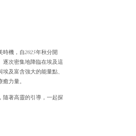
時機，自2025年秋分開
」逐次密集地降臨在埃及這
與埃及富含強大的能量點、
療癒力量。
，隨著高靈的引導，一起探