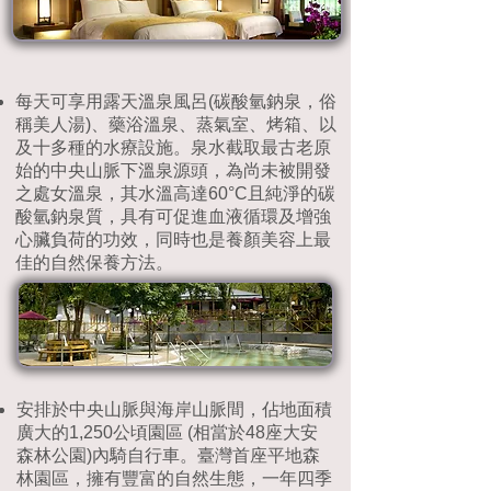
每天可享用露天溫泉風呂(碳酸氫鈉泉，俗
稱美人湯)、藥浴溫泉、蒸氣室、烤箱、以
及十多種的水療設施。泉水截取最古老原
始的中央山脈下溫泉源頭，為尚未被開發
之處女溫泉，其水溫高達60°C且純淨的碳
酸氫鈉泉質，具有可促進血液循環及增強
心臟負荷的功效，同時也是養顏美容上最
佳的自然保養方法。
安排於中央山脈與海岸山脈間，佔地面積
廣大的1,250公頃園區 (相當於48座大安
森林公園)內騎自行車。臺灣首座平地森
林園區，擁有豐富的自然生態，一年四季