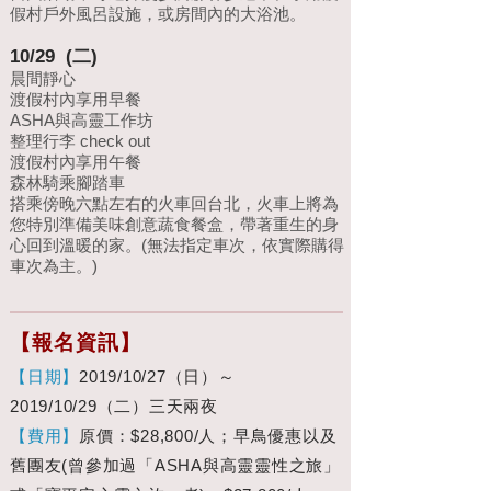
假村戶外風呂設施，或房間內的大浴池。
10/29 (二)
晨間靜心
渡假村內享用早餐
ASHA與高靈工作坊
整理行李 check out
渡假村內享用午餐
森林騎乘腳踏車
搭乘傍晚六點左右的火車回台北，火車上將為
您特別準備美味創意蔬食餐盒，帶著重生的身
心回到溫暖的家。(無法指定車次，依實際購得
車次為主。)
【報名資訊】
【日期】
2019/10/27（日）～
2019/10/29（二）三天兩夜
【費用】
原價：$28,800/人；早鳥優惠以及
舊團友(曾參加過「ASHA與高靈靈性之旅」