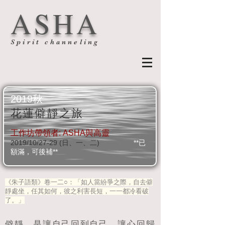
ASHA
Spirit channeling
2019秋
花蓮僻靜之旅
工作坊帶領者: ASHA與高靈
2019/10/27-29 (日、一、二)
**已
額滿，可後補**
《朱子語類》卷一二○：「如人當紛爭之際，自去僻
靜處坐，任其如何，彼之利害長短，一一都冷看破
了。」
僻靜，是讓自己回到自己，讓心回歸