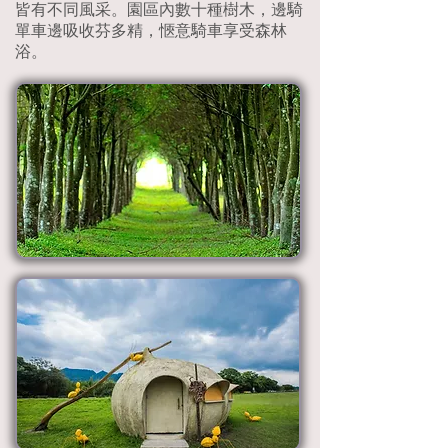
皆有不同風采。園區內數十種樹木，邊騎
單車邊吸收芬多精，愜意騎車享受森林
浴。