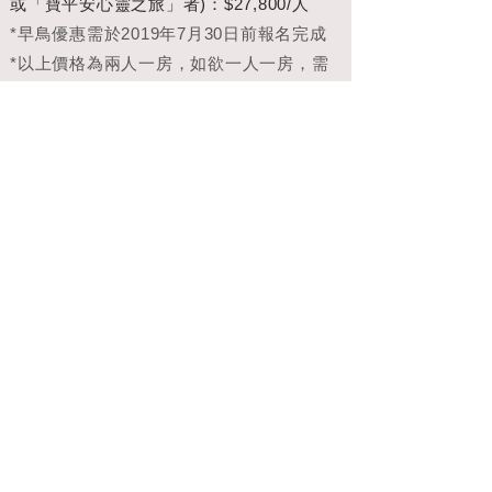
或「寶平安心靈之旅」者)：$27,800/人
*早鳥優惠需於2019年7月30日前報名完成
*以上價格為兩人一房，如欲一人一房，需
另加價$7800。
【報名方法】
請點選此處連結網路報名表
【主辦單位】
寶平安心靈之旅 & ASHA與高
靈
【聯絡方式】
寶茶Pure Tea & Living || 電
話：(02)2778-9930／LINE：baocha
【匯款資訊】
銀行：國泰世華銀行（013）
南門分行；銀行電匯帳號：076-030-003-
167；戶 名：百成國際股份有限公司
無摺或現金匯款請務必於備註欄內填寫匯款
人姓名，以確保入帳完成。
【其它資訊】
費用包含：