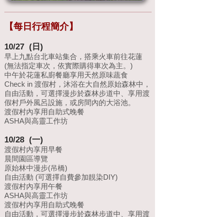
【每日行程簡介】
10/27 (日)
早上九點台北車站集合，搭乘火車前往花蓮
(無法指定車次，依實際購得車次為主。)
中午於花蓮私廚餐廳享用天然原味蔬食
Check in 渡假村，沐浴在大自然原始森林中，
自由活動，可選擇漫步於森林步道中、享用渡
假村戶外風呂設施，或房間內的大浴池。
渡假村內享用自助式晚餐
ASHA與高靈工作坊
10/28 (一)
渡假村內享用早餐
晨間園區導覽
原始林中漫步(吊橋)
自由活動 (可選擇自費參加靚染DIY)
渡假村內享用午餐
ASHA與高靈工作坊
渡假村內享用自助式晚餐
自由活動，可選擇漫步於森林步道中、享用渡