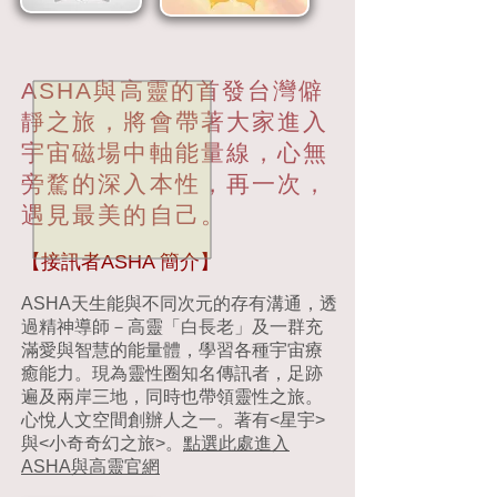
ASHA與高靈的首發台灣僻
靜之旅，將會帶著大家進入
宇宙磁場中軸能量線，心無
旁騖的深入本性，再一次，
遇見最美的自己。
【接訊者ASHA 簡介】
ASHA天生能與不同次元的存有溝通，透
過精神導師－高靈「白長老」及一群充
滿愛與智慧的能量體，學習各種宇宙療
癒能力。現為靈性圈知名傳訊者，足跡
遍及兩岸三地，同時也帶領靈性之旅。
心悅人文空間創辦人之一。著有<星宇>
與<小奇奇幻之旅>。
點選此處進入
ASHA與高靈官網