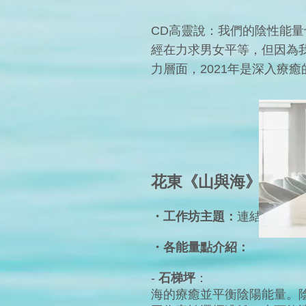
CD高靈說：我們的陰性能
經在力求男女平等，但因為
力層面，2021年是深入療
花東《山與海》的工
・工作坊主題：
連結花東能
・各能量點介紹：
-
石梯坪
：
海的療癒並平衡陰陽能量。