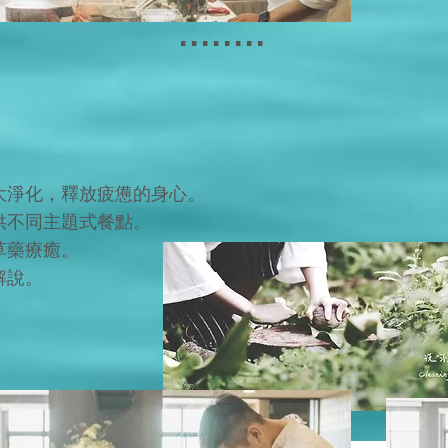
▪
▪
▪
▪
▪
▪
▪
▪
大淨化，釋放疲憊的身心。
供不同主題式餐點。
草藥療癒。
解說。