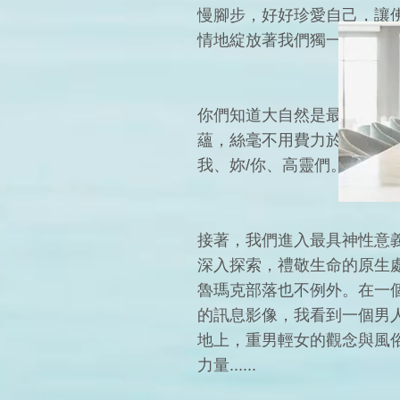
慢腳步，好好珍愛自己，讓
情地綻放著我們獨一無二地
你們知道大自然是最好的療
蘊，絲毫不用費力於『接受
我、妳/你、高靈們。幾日
接著，我們進入最具神性意
深入探索，禮敬生命的原生
魯瑪克部落也不例外。在一
的訊息影像，我看到一個男
地上，重男輕女的觀念與風
力量......