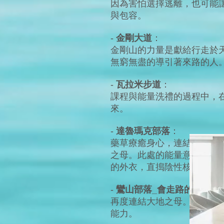
因為害怕選擇逃離，也可能
與包容。
-
金剛大道
：
金剛山的力量是獻給行走於
無窮無盡的導引著來路的人
-
瓦拉米步道
：
課程與能量洗禮的過程中，
來。
-
達魯瑪克部落
：
藥草療癒身心，連結大地之
之母。此處的能量意義教導
的外衣，直搗陰性核心。
-
鸞山部落_會走路的樹
：
再度連結大地之母。環狀雄
能力。