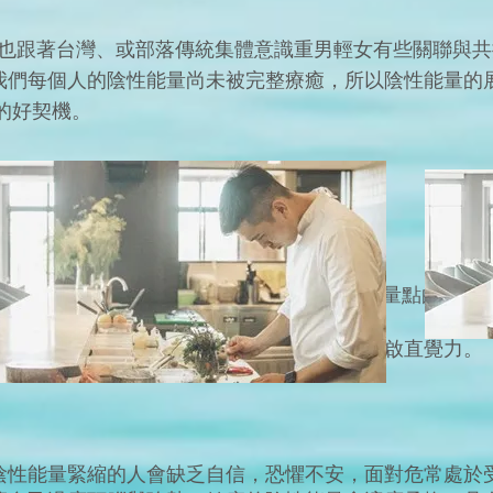
量也跟著台灣、或部落傳統集體意識重男輕女有些關聯與
我們每個人的陰性能量尚未被完整療癒，所以陰性能量的
癒的好契機。
▪
▪
▪
▪
▪
▪
▪
▪
作坊與能量重點
：
(八小時能量課程、各能量點的訊息
量漩渦，療癒內在小孩，與陰性能量連結，開啟直覺力。
陰性能量緊縮的人會缺乏自信，恐懼不安，面對危常處於