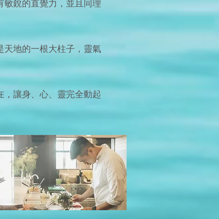
有敏銳的直覺力，並且同理
是天地的一根大柱子，靈氣
在，讓身、心、靈完全動起
最原始神蹟顯化之處-大地
與角色，為自己褪去這層層
韌的金縷衣，強化氣場保護