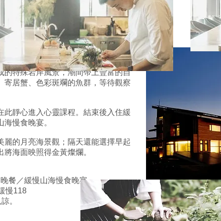
靈課程 – 石梯坪
瑞穗，再搭上包車前往石梯坪。
成的特殊岩岸風景，潮間帶上豐富的自
、寄居蟹、色彩斑斕的魚群，等待觀察
在此靜心進入心靈課程。結束後入住緩
山海慢食晚宴。
美麗的月亮海景觀；隔天還能選擇早起
出將海面映照得金黃燦爛。
晚餐／緩慢山海慢食晚宴
緩慢118
見諒。