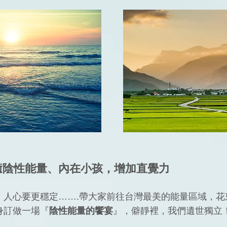
癒陰性能量、內在小孩，增加直覺力
，人心要更穩定…….帶大家前往台灣最美的能量區域，花
身訂做一場『
陰性能量的饗宴
』，僻靜裡，我們遺世獨立