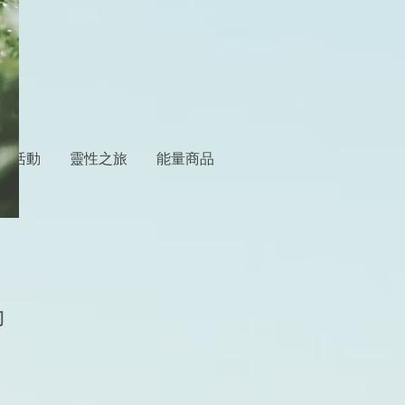
程/活動
靈性之旅
能量商品
力