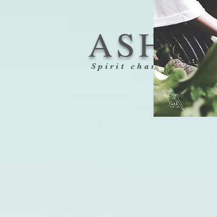
ASHA
Spirit channeling