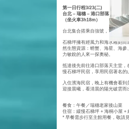
第一日行程3/23(二)
台北 – 瑞穗 – 港口部落天主堂心
（坐火車3h18m）
台北集合搭乘自強號，前往花蓮
石梯坪擁有經風力和海水雕刻而
然生態資源：螃蟹、海星、海參
力敏銳的人來一探奧秘。
抵達後先前往港口部落天主堂，
慢石梯坪民宿，享用民宿著名的
入住濱海民宿，晚上有機會看到
迎接晨曦，看清晨的陽光破雲而
餐食：午餐／瑞穗老家後山菜 
住宿：緩慢石梯坪 + 海桐小屋 + 
* 早餐需步行至主館用餐，敬請