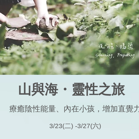
首頁
最新消息
關於ASHA&高靈
高靈訊息
課
山與海・靈性之旅
療癒陰性能量、內在小孩，增加直覺
3/23(二) -3/27(六)