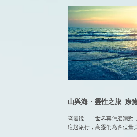
山與海・靈性之旅 療
高靈說：「世界再怎麼濤動
這趟旅行，高靈們為各位量