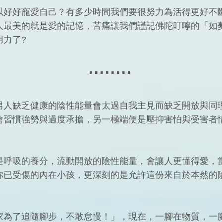
以好好寵愛自己？有多少時間我們要很努力為活得更好不
人最美的就是愛的記憶，苦痛讓我們謹記佛陀叮嚀的「如
用力了?
▪ ▪ ▪ ▪ ▪ ▪ ▪ ▪
男人缺乏健康的陰性能量會太過自我主見而缺乏開放與同
會習慣強勢與過度承擔，另一極端便是壓抑害怕與受害者
是呼吸的養分，流動開放的陰性能量，會讓人更懂得愛，
你已受傷的內在小孩，更深刻的是允許這份來自於本然的
家為了追隨腳步，不敢怠慢！」，現在，一腳在物質，一