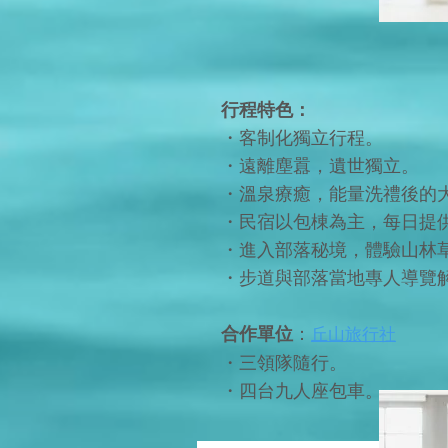
行程特色：
・客制化獨立行程。
・遠離塵囂，遺世獨立。
・溫泉療癒，能量洗禮後的
・民宿以包棟為主，每日提
・進入部落秘境，體驗山林
・步道與部落當地專人導覽
合作單位
：
丘山旅行社
・三領隊隨行。
・四台九人座包車。