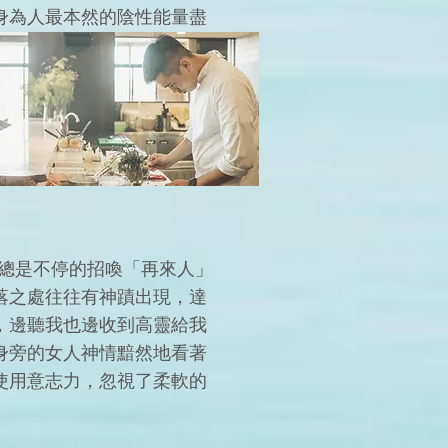
身為人最本然的陰性能量盡
。
旅行的能量點輕柔、飽滿含
幾夜的時間只有山、海、
總是不停的招喚「再來人」
落之處往往有神蹟出現，達
，邊聽我也邊收到高靈給我
身旁的女人神情黯然地看著
使用意志力，忽視了柔軟的