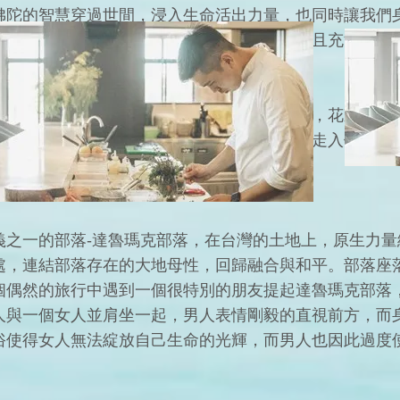
佛陀的智慧穿過世間，浸入生命活出力量，也同時讓我們
內在光芒，讓我們在愛的美麗中，自在、謙虛且充滿慈悲
癒師嗎？大自然足夠治癒我們「受限制的心」，花東此趟
』。為了寵愛自己，我們避開了人群的紛擾，走入僻靜，
的時間，高靈陪伴著我們與自己行走。
義之一的部落-達魯瑪克部落，在台灣的土地上，原生力量
處，連結部落存在的大地母性，回歸融合與和平。部落座
個偶然的旅行中遇到一個很特別的朋友提起達魯瑪克部落
人與一個女人並肩坐一起，男人表情剛毅的直視前方，而
俗使得女人無法綻放自己生命的光輝，而男人也因此過度