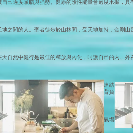
讓自己過度頭腦與強勢。健康的陰性能量會適度承擔，具
天地之間的人。聖者徒步於山林間，受天地加持，金剛山
。
在大自然中健行是最佳的釋放與內化，呵護自己的內、外
母，深度洗滌受傷的陰性能量。高靈們為大家連結的能量是
我們學習如何洞見並穿透集體意識中自己過度背負的形象
偉的樹靈有著開啟直覺力的力量，修復並且為氣場鍍上強