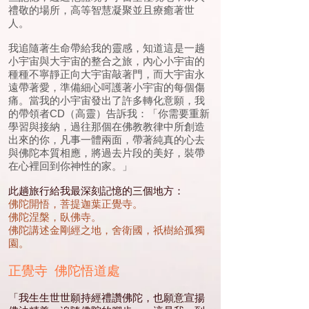
禮敬的場所，高等智慧凝聚並且療癒著世
人。
我追隨著生命帶給我的靈感，知道這是一趟
小宇宙與大宇宙的整合之旅，內心小宇宙的
種種不寧靜正向大宇宙敲著門，而大宇宙永
遠帶著愛，準備細心呵護著小宇宙的每個傷
痛。當我的小宇宙發出了許多轉化意願，我
的帶領者CD（高靈）告訴我：「你需要重新
學習與接納，過往那個在佛教教律中所創造
出來的你，凡事一體兩面，帶著純真的心去
與佛陀本質相應，將過去片段的美好，裝帶
在心裡回到你神性的家。」
此趟旅行給我最深刻記憶的三個地方：
佛陀開悟，菩提迦葉正覺寺。
佛陀涅槃，臥佛寺。
佛陀講述金剛經之地，舍衛國，祇樹給孤獨
園。
正覺寺 佛陀悟道處
「我生生世世願持經禮讚佛陀，也願意宣揚