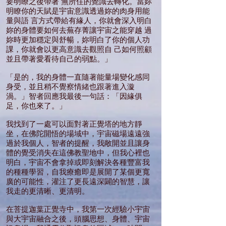
要明瞭之後帶著 無所住的覺識去轉化。當妳
明瞭你的天賦是宇宙意識透過妳的肉身用能
量與語 言方式帶給有緣人，你就會深入明白
妳的身體要如何去蕪存菁讓宇宙之能穿越 過
妳時更加穩定與舒暢，妳明白了你的個人功
課，你就會以更高意識去觀照自 己如何照顧
並且帶著愛看待自己的弱點。」
「是的，我的身體一直隨著能量場變化感同
身受，並且稍不覺察情緒也跟著進入漩
渦。」智者回應我最後一句話：「因緣俱
足，你也來了。」
我找到了一處可以面對著正覺塔的地方靜
坐，在佛陀開悟的場域中，宇宙磁場遠遠強
過於我個人，智者的提醒，我敞開並且讓身
體的覺受消失在這佛教聖地中，但我心裡也
明白，宇宙不會拿掉或即刻解決各種豐富我
的種種學習，自我療癒即是展開了某個更寬
廣的可能性，灌注了更長遠深闢的智慧，讓
我走的更清晰、更清明。
在菩提迦葉正覺寺中，我第一次經驗小宇宙
與大宇宙融合之後，頭腦思想、身體、宇宙