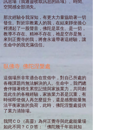
訊息場（我通靈收取訊息的區域）、時間、
空間感全部消失。
那次經驗令我深知，有更大力量協助著一切
發生。對於宗教素人的我，在結束靜坐後心
裡湧起了一股聲音，佛陀是眾生、是一切，
教導不存在、精神不存在，祂是空亦是無，
來到正覺寺的我，將會永遠帶著這經驗，讓
生命中的我充滿信任。
臥佛寺 佛陀涅槃處
這個場所非常適合在世俗中，對自己所處的
各種課題尚無法解決的人。生命中，我們總
會伴隨著積生累世記憶與家族業力，共同創
造此生的各種經驗，家族業力甚是沉重，有
時候即使個人再怎麼提升，還是感覺能量無
法平衡家族的負荷，此時，佛陀涅盤處提供
了業力清除場。
我問ＣＤ（高靈）為何正覺寺與此處能量場
如此不同？ＣＤ答：「佛陀幾千年前就知