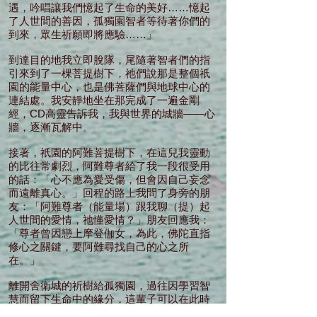
遇，吟唱讓我們憶起了生命的美好……憶起
了人世間的善因，孤獨園智者等待著你們的
到來，眾生祈願即將應驗……」
到達目的地我立即脫隊，尾隨著智者們的指
引來到了一棵菩提樹下，祂們說那是整個祇
園的能量中心，也是佛菩薩們與地球中心的
連結處。我安靜地坐在那完成了一遍金剛
經，CD高靈告訴我，我與世界的城牆――心
牆，逐漸瓦解中。
接著，祇園的阿難菩提樹下，在這兒我靈動
的比往常劇烈，阿難尊者給了我一段很受用
的話：「心不應為愛受傷，但會因自己妄念
而遠離真心。」回程的路上我問了身旁的朋
友：「阿難尊者（能量場）跟我聊（提）起
人世間的愛情，祂懂愛情？」朋友回應我：
「尊者曾因戀上摩登伽女，為此，佛陀直指
修心之關鍵，要阿難尋找自己的心之所
在。」
離開舍衛城的祈樹給孤獨園，過往因學習智
慧而留下生命中的緣分，這輩子可以在此時
此地以心會靈，感恩佛菩薩們生生世世靜觀