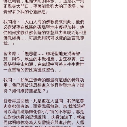
佛法精義，追隨佛陀的腳步。」這是我一到
正覺寺大門口，望著能量強大的正覺塔，先
覺智者予我的心靈訊息。
我問祂：「人山人海的佛教徒來到此，他們
必定渴望在殊勝的磁場聖地中獲得加持，他
們如何接收諸佛菩薩的智慧與力量呢?我不懂
佛教經典……可請您用我可以懂的語言教導
我。」
智者應：「無思想……磁場聖地充滿著智
慧，與你、眾生的本覺相應，去蕪存菁。正
覺塔與宇宙相通，在磁場中可將人生生世世
一直重複的習性震盪並整合。」
我問：「如果正覺寺的能量有這樣的特殊功
用，我已經被這思想進入並且對聖地有了期
待？如何維持無思想？」
智者再度回應：凡是處在人世間，我們這尊
肉身都須有為，而意識需無為。當 我說這裡
可以藉由磁場轉化你小宇宙的不寧靜，那是
在對你肉身的記憶說話， 肉身知道了，就如
同你明瞭你身為人所需提升與進步的。人需