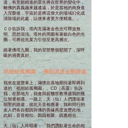
道，有意願精進的眾生將在世界的變化中，
離佛的真義越來越遙遠，於是當祂的肉身進
入涅槃後，宇宙於是將這偉大的場域幻化成
清除場於此處，以便來者更方便精進。」
ＣＤ告訴我，塔內充滿著金色光可釋放無
明、思想混沌。塔外的周圍有著銀白色的光
圈，可將祖先業力引領至更高層次。
繞著佛塔九圈，我的背部整個鬆開了，深呼
吸的感覺真好。
祇樹給孤獨園 佛陀講述金剛經處
我坐在遊覽車上，滿懷欣喜地期待著即將到
達的「祇樹給孤獨園」。CD（高靈）告訴
我，在那地方，我會與前幾世教導過我的幾
位智者相遇。一路上，天（仙）人們護佑著
朝聖的路途，彼此天音相應著，我和同行的
友人們各自都因與佛的善緣再度遊歷此地，
此刻，音音相扣、因因相聚、因應相合。
天（仙）人吟唱著：「我們讚歎著生命的相