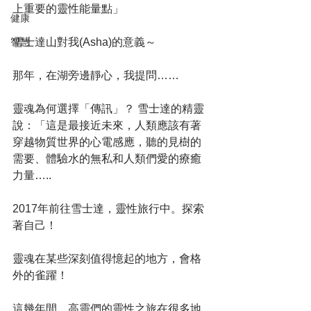
上重要的靈性能量點」
健康
智慧
雪士達山對我(Asha)的意義～
那年，在湖旁邊靜心，我提問……
靈魂為何選擇「傳訊」？ 雪士達的精靈
說：「這是最接近未來，人類應該有著
穿越物質世界的心電感應，聽的見樹的
需要、體驗水的無私和人類們愛的療癒
力量…..
2017年前往雪士達，靈性旅行中。探索
著自己！
靈魂在某些深刻值得憶起的地方，會格
外的雀躍！
這幾年間，高靈們的靈性之旅在很多地