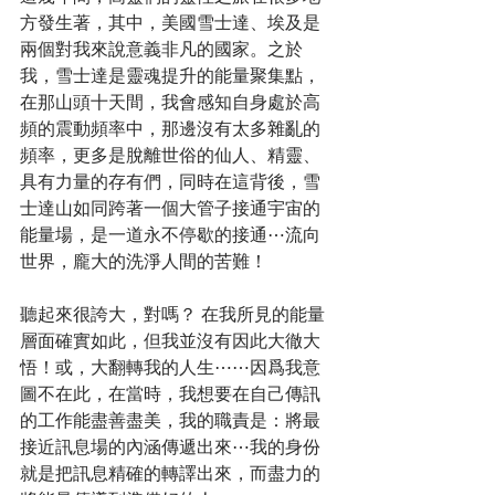
方發生著，其中，美國雪士達、埃及是
兩個對我來說意義非凡的國家。之於
我，雪士達是靈魂提升的能量聚集點，
在那山頭十天間，我會感知自身處於高
頻的震動頻率中，那邊沒有太多雜亂的
頻率，更多是脫離世俗的仙人、精靈、
具有力量的存有們，同時在這背後，雪
士達山如同跨著一個大管子接通宇宙的
能量場，是一道永不停歇的接通⋯流向
世界，龐大的洗淨人間的苦難！
聽起來很誇大，對嗎？ 在我所見的能量
層面確實如此，但我並沒有因此大徹大
悟！或，大翻轉我的人生⋯⋯因爲我意
圖不在此，在當時，我想要在自己傳訊
的工作能盡善盡美，我的職責是：將最
接近訊息場的內涵傳遞出來⋯我的身份
就是把訊息精確的轉譯出來，而盡力的