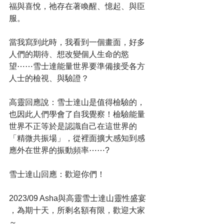
福與喜悅，祂存在著喚醒、憶起、與臣
服。
當我寫到此時，我看到一個畫面，好多
人們的期待、想改變個人生命的慾
望⋯⋯雪士達能量世界要準備接受各方
人士的檢視、與驗證？
高靈回應說：雪士達山是值得檢驗的，
也因此人們學會了自我覺察！檢驗能量
世界不正等於是認識自己在這世界的
「精微共振場」，從裡面擴大感知到感
應外在世界的振動頻率⋯⋯?
雪士達山回應：歡迎你們！
2023/09 Asha與高靈雪士達山靈性盛宴 
，為期十天，所剩名額有限，歡迎大家
～