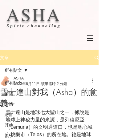
ASHA
Spirit channeling
文章
所有貼文
ASHA
所有貼文
2023年6月11日
讀畢需時 2 分鐘
雪士達山對我（Asha）的意
情緒
義～
愛情
雪士達山是地球七大聖山之一，據說是
財富
地球上神秘力量的來源，是列穆尼亞
其他
（Lemuria）的文明通道口，也是地心城
市桃樂市（Telos）的所在地。祂是地球
親子