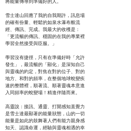
將能量傳導到準備好的人。
雪士達山回應了我的自我期許，訊息場
的確有份量、輕鬆的如泉水瀑布般流
經、傳訊、完成。我最大的收穫是：
「更流暢的傳訊、穩固的在我的專業裡
學習全然接受與臣服。」
學習沒有捷徑，只有在準備好時「允許
發生」，最流暢的「顯化」是深知自己
與靈魂的約定，對焦在對的位子、對的
地方、和對的頻率，在整個地球蛻變疾
速的整體裡，順著流、順著靈魂本意進
入同頻率的蛻變場！精進伴隨而來。
高靈說：接訊、通靈、打開感知直覺力
是雪士達最顯著的能量狀態，山的一切
能量是如此的鼓舞著人們有能力親身感
知天、認識命運，經驗與靈魂相遇的幸