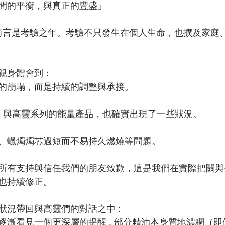
間的平衡，與真正的豐盛」
多人而言是考驗之年。考驗不只發生在個人生命，也擴及家庭
親身體會到：
的崩塌，而是持續的調整與承接。
ha 與高靈系列的能量產品，也確實出現了一些狀況。
、蠟燭燭芯過短而不易持久燃燒等問題。
所有支持與信任我們的朋友致歉，這是我們在實際把關與
也持續修正。
狀況帶回與高靈們的對話之中 :
逐漸看見一個更深層的提醒 , 部分精油本身質地濃稠（