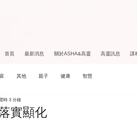
首頁
最新消息
關於ASHA&高靈
高靈訊息
課
富
其他
親子
健康
智慧
需時 3 分鐘
落實顯化