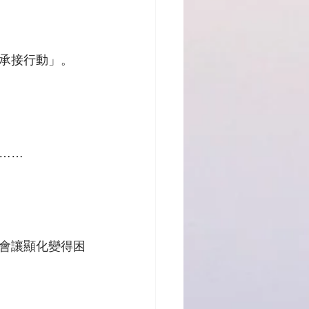
承接行動」。
……
會讓顯化變得困