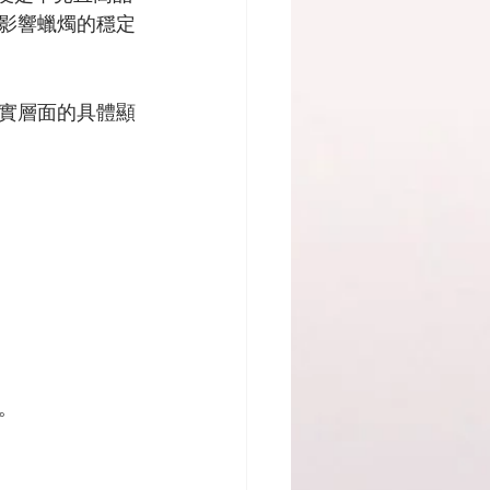
影響蠟燭的穩定
實層面的具體顯
。