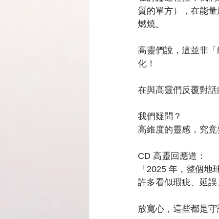
質的單方），在能量
燃燒。
高靈們說，這並非「
化！
在與高靈們反覆對話
我們疑問？
高維度的靈感，究竟
CD 高靈回應道：
「2025 年，整
許多看似瑕疵、延誤
放寬心，這些都是守