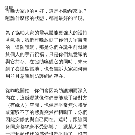
健康
昨晚大家睡的可好，還是不斷醒來呢？
智慧
無論什麼樣的狀態，都是最好的呈現。
為了協助大家的靈魂體能更強大的護持
著氣場，我們昨晚啟動了你們與宇宙間
的一道防護網，那是你們在誕生前就屬
於個人的宇宙祝福，只是你們無意識的
與它共存。在協助喚醒它的同時，未來
到了峇里島當地，也會告訴大家如何善
用並且意識到防護網的存在。
從昨晚開始，你們會因為防護網而深入
內在，這感覺就像你們更能放手給對方
（有緣人）空間，也像是平常無法接受
或駕馭不了的感覺突然都切斷了，你們
因此安靜的與自己同在。這時，跟誰同
床同房都絲毫不受影響了，跟某人之間
一些起起伏伏的感受也都平順了，沒有