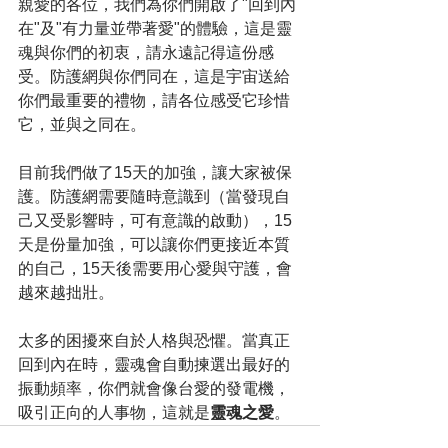
親愛的各位，我們為你們開啟了"回到內
在"及"有力量並帶著愛"的體驗，這是靈
魂與你們的初衷，請永遠記得這份感
受。防護網與你們同在，這是宇宙送給
你們最重要的禮物，請各位感受它珍惜
它，並與之同在。
目前我們做了15天的加強，讓大家被保
護。防護網需要隨時意識到（當發現自
己又受影響時，可有意識的啟動），15
天是份量加強，可以讓你們更接近本質
的自己，15天後需要用心愛與守護，會
越來越拙壯。
太多的困擾來自於人格與恐懼。當真正
回到內在時，靈魂會自動揀選出最好的
振動頻率，你們就會像台愛的發電機，
吸引正向的人事物，這就是
靈魂之愛
。 