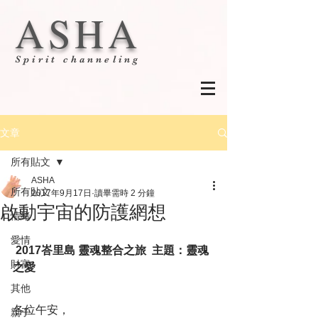
ASHA
Spirit channeling
文章
所有貼文
ASHA
所有貼文
2017年9月17日
讀畢需時 2 分鐘
啟動宇宙的防護網想
情緒
愛情
2017峇里島 靈魂整合之旅  主題：靈魂
財富
之愛
其他
各位午安，
親子